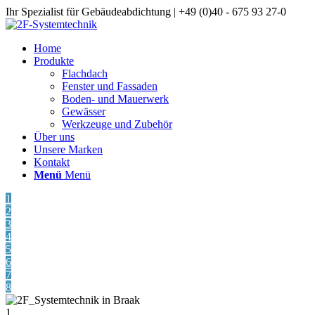
Ihr Spezialist für Gebäudeabdichtung | +49 (0)40 - 675 93 27-0
Home
Produkte
Flachdach
Fenster und Fassaden
Boden- und Mauerwerk
Gewässer
Werkzeuge und Zubehör
Über uns
Unsere Marken
Kontakt
Menü
Menü
1
2
3
4
5
6
7
8
1